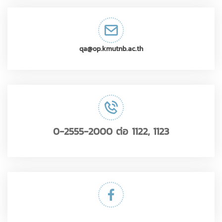
qa@op.kmutnb.ac.th
0-2555-2000 ต่อ 1122, 1123